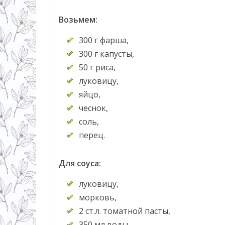
Возьмем:
300 г фарша,
300 г капусты,
50 г риса,
луковицу,
яйцо,
чеснок,
соль,
перец.
Для соуса:
луковицу,
морковь,
2 ст.л. томатной пасты,
350 мл воды.