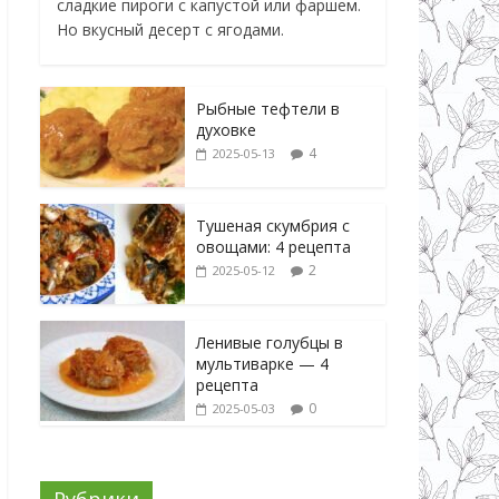
сладкие пироги с капустой или фаршем.
Но вкусный десерт с ягодами.
Рыбные тефтели в
духовке
4
2025-05-13
Тушеная скумбрия с
овощами: 4 рецепта
2
2025-05-12
Ленивые голубцы в
мультиварке — 4
рецепта
0
2025-05-03
Рубрики