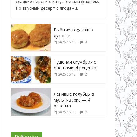
сладкие пироги с капустой или фаршем.
Но вкусный десерт с ягодами.
Рыбные тефтели в
духовке
4
2025-05-13
Тушеная скумбрия с
овощами: 4 рецепта
2
2025-05-12
Ленивые голубцы в
мультиварке — 4
рецепта
0
2025-05-03
Рубрики