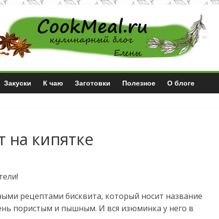
Закуски
К чаю
Заготовки
Полезное
О блоге
 на кипятке
тели!
ными рецептами бисквита, который носит название
ень пористым и пышным. И вся изюминка у него в