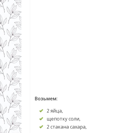
Возьмем:
2 яйца,
щепотку соли,
2 стакана сахара,